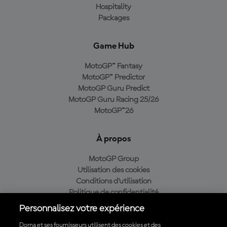
Hospitality
Packages
Game Hub
MotoGP™ Fantasy
MotoGP™ Predictor
MotoGP Guru Predict
MotoGP Guru Racing 25/26
MotoGP™26
À propos
MotoGP Group
Utilisation des cookies
Conditions d'utilisation
Politique de confidentialité
Politique d’achat
Personnalisez votre expérience
Dorna et ses fournisseurs utilisent des cookies et des