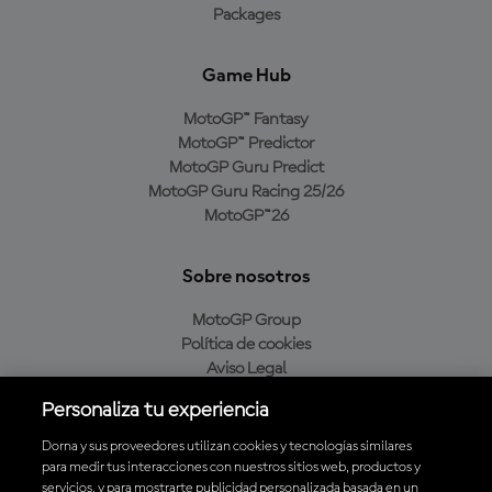
Packages
Game Hub
MotoGP™ Fantasy
MotoGP™ Predictor
MotoGP Guru Predict
MotoGP Guru Racing 25/26
MotoGP™26
Sobre nosotros
MotoGP Group
Política de cookies
Aviso Legal
Política de privacidad
Personaliza tu experiencia
Política de compra
Dorna y sus proveedores utilizan cookies y tecnologías similares
para medir tus interacciones con nuestros sitios web, productos y
servicios, y para mostrarte publicidad personalizada basada en un