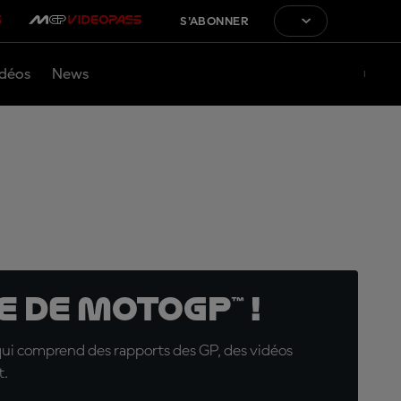
S'ABONNER
déos
News
 de MotoGP™ !
qui comprend des rapports des GP, des vidéos
t.