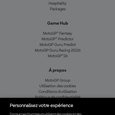
Hospitality
Packages
Game Hub
MotoGP™ Fantasy
MotoGP™ Predictor
MotoGP Guru Predict
MotoGP Guru Racing 25/26
MotoGP™26
À propos
MotoGP Group
Utilisation des cookies
Conditions d'utilisation
Politique de confidentialité
Politique d’achat
Personnalisez votre expérience
Dorna et ses fournisseurs utilisent des cookies et des