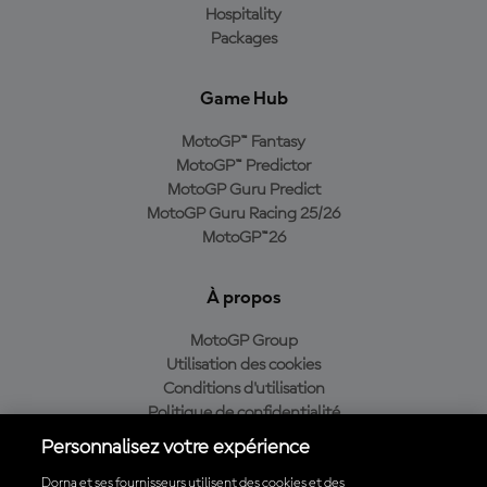
Hospitality
Packages
Game Hub
MotoGP™ Fantasy
MotoGP™ Predictor
MotoGP Guru Predict
MotoGP Guru Racing 25/26
MotoGP™26
À propos
MotoGP Group
Utilisation des cookies
Conditions d'utilisation
Politique de confidentialité
Politique d’achat
Personnalisez votre expérience
Dorna et ses fournisseurs utilisent des cookies et des