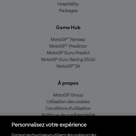
Hospitality
Packages
Game Hub
MotoGP™ Fantasy
MotoGP™ Predictor
MotoGP Guru Predict
MotoGP Guru Racing 25/26
MotoGP™26
À propos
MotoGP Group
Utilisation des cookies
Conditions d'utilisation
Politique de confidentialité
Politique d’achat
Personnalisez votre expérience
Dorna et ses fournisseurs utilisent des cookies et des