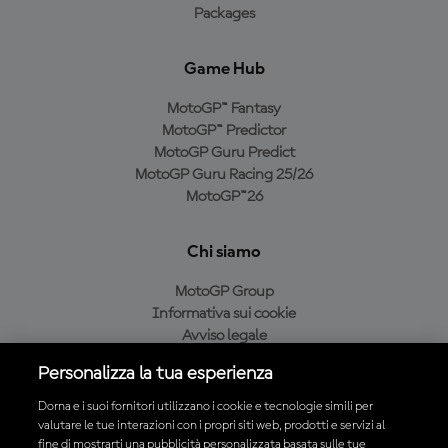
Packages
Game Hub
MotoGP™ Fantasy
MotoGP™ Predictor
MotoGP Guru Predict
MotoGP Guru Racing 25/26
MotoGP™26
Chi siamo
MotoGP Group
Informativa sui cookie
Avviso legale
Informativa sulla privacy
Personalizza la tua esperienza
Condizioni di acquisto
Dorna e i suoi fornitori utilizzano i cookie e tecnologie simili per
valutare le tue interazioni con i propri siti web, prodotti e servizi al
fine di mostrarti una pubblicità personalizzata basata sulle tue