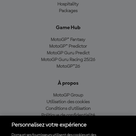
Hospitality
Packages
Game Hub
MotoGP™ Fantasy
MotoGP™ Predictor
MotoGP Guru Predict
MotoGP Guru Racing 25/26
MotoGP™26
À propos
MotoGP Group
Utilisation des cookies
Conditions d'utilisation
Politique de confidentialité
Politique d’achat
Personnalisez votre expérience
Dorna et ses fournisseurs utilisent des cookies et des