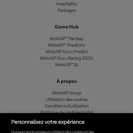
Hospitality
Packages
Game Hub
MotoGP™ Fantasy
MotoGP™ Predictor
MotoGP Guru Predict
MotoGP Guru Racing 25/26
MotoGP™26
À propos
MotoGP Group
Utilisation des cookies
Conditions d'utilisation
Politique de confidentialité
Politique d’achat
Personnalisez votre expérience
Dorna et ses fournisseurs utilisent des cookies et des