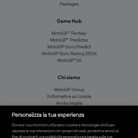
Packages
Game Hub
MotoGP™ Fantasy
MotoGP™ Predictor
MotoGP Guru Predict
MotoGP Guru Racing 25/26
MotoGP™26
Chi siamo
MotoGP Group
Informativa sui cookie
Avviso legale
Informativa sulla privacy
Personalizza la tua esperienza
Condizioni di acquisto
Dorna e i suoi fornitori utilizzano i cookie e tecnologie simili per
valutare le tue interazioni con i propri siti web, prodotti e servizi al
fine di mostrarti una pubblicità personalizzata basata sulle tue