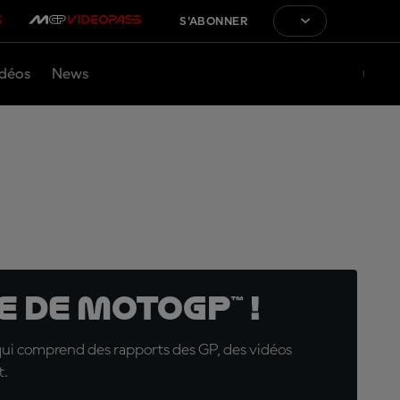
S'ABONNER
déos
News
 de MotoGP™ !
qui comprend des rapports des GP, des vidéos
t.