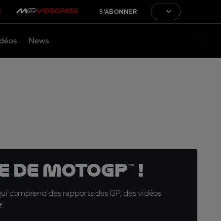
S'ABONNER
déos
News
 de MotoGP™ !
qui comprend des rapports des GP, des vidéos
t.