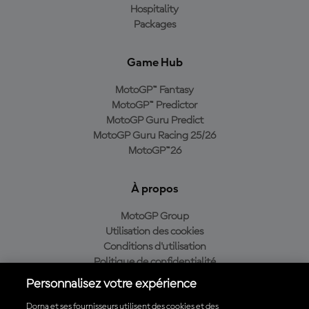
Hospitality
Packages
Game Hub
MotoGP™ Fantasy
MotoGP™ Predictor
MotoGP Guru Predict
MotoGP Guru Racing 25/26
MotoGP™26
À propos
MotoGP Group
Utilisation des cookies
Conditions d'utilisation
Politique de confidentialité
Politique d’achat
Personnalisez votre expérience
Dorna et ses fournisseurs utilisent des cookies et des