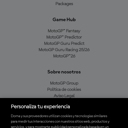
Packages
Game Hub
MotoGP™ Fantasy
MotoGP™ Predictor
MotoGP Guru Predict
MotoGP Guru Racing 25/26
MotoGP™26
Sobre nosotros
MotoGP Group
Política de cookies
Aviso Legal
Política de privacidad
Personaliza tu experiencia
Política de compra
Dorna y sus proveedores utilizan cookies y tecnologías similares
para medir tus interacciones con nuestros sitios web, productos y
servicios, y para mostrarte publicidad personalizada basada en un