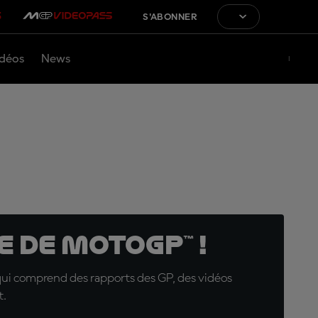
S'ABONNER
déos
News
 de MotoGP™ !
qui comprend des rapports des GP, des vidéos
t.