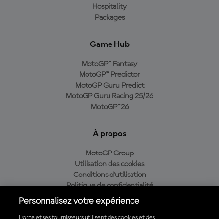
Hospitality
Packages
Game Hub
MotoGP™ Fantasy
MotoGP™ Predictor
MotoGP Guru Predict
MotoGP Guru Racing 25/26
MotoGP™26
À propos
MotoGP Group
Utilisation des cookies
Conditions d'utilisation
Politique de confidentialité
Politique d’achat
Personnalisez votre expérience
Dorna et ses fournisseurs utilisent des cookies et des