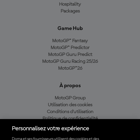
Hospitality
Packages
Game Hub
MotoGP™ Fantasy
MotoGP™ Predictor
MotoGP Guru Predict
MotoGP Guru Racing 25/26
MotoGP™26
À propos
MotoGP Group
Utilisation des cookies
Conditions d'utilisation
Politique de confidentialité
Politique d’achat
Personnalisez votre expérience
Dorna et ses fournisseurs utilisent des cookies et des