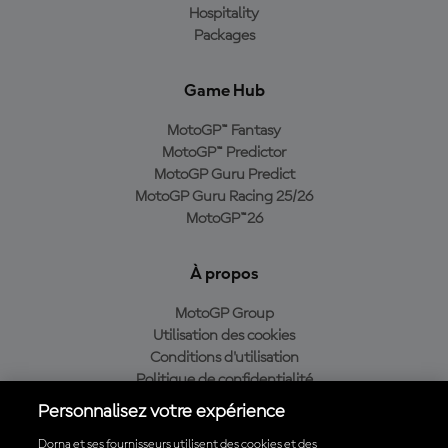
Hospitality
Packages
Game Hub
MotoGP™ Fantasy
MotoGP™ Predictor
MotoGP Guru Predict
MotoGP Guru Racing 25/26
MotoGP™26
À propos
MotoGP Group
Utilisation des cookies
Conditions d'utilisation
Politique de confidentialité
Politique d’achat
Personnalisez votre expérience
Dorna et ses fournisseurs utilisent des cookies et des