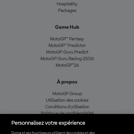
Hospitality
Packages
Game Hub
MotoGP™ Fantasy
MotoGP™ Predictor
MotoGP Guru Predict
MotoGP Guru Racing 25/26
MotoGP™26
À propos
MotoGP Group
Utilisation des cookies
Conditions d'utilisation
Politique de confidentialité
Politique d’achat
Personnalisez votre expérience
Dorna et ses fournisseurs utilisent des cookies et des