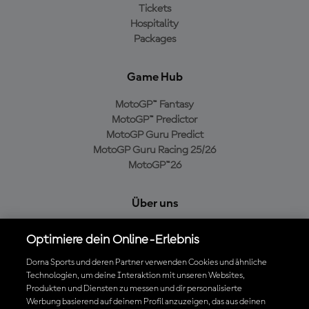
Tickets
Hospitality
Packages
Game Hub
MotoGP™ Fantasy
MotoGP™ Predictor
MotoGP Guru Predict
MotoGP Guru Racing 25/26
MotoGP™26
Über uns
MotoGP Group
Optimiere dein Online-Erlebnis
Cookie-Richtlinien
Geschäftsbedingungen
Dorna Sports und deren Partner verwenden Cookies und ähnliche
Technologien, um deine Interaktion mit unseren Websites,
Datenschutzrichtlinien
Produkten und Diensten zu messen und dir personalisierte
Kaufrichtlinie
Werbung basierend auf deinem Profil anzuzeigen, das aus deinen