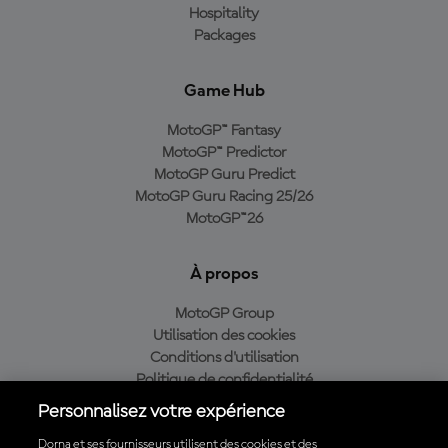
Hospitality
Packages
Game Hub
MotoGP™ Fantasy
MotoGP™ Predictor
MotoGP Guru Predict
MotoGP Guru Racing 25/26
MotoGP™26
À propos
MotoGP Group
Utilisation des cookies
Conditions d'utilisation
Politique de confidentialité
Politique d’achat
Personnalisez votre expérience
Dorna et ses fournisseurs utilisent des cookies et des