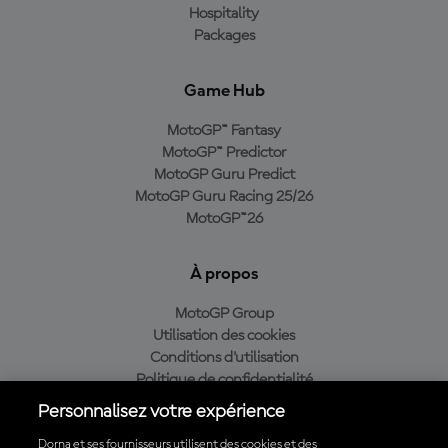
Hospitality
Packages
Game Hub
MotoGP™ Fantasy
MotoGP™ Predictor
MotoGP Guru Predict
MotoGP Guru Racing 25/26
MotoGP™26
À propos
MotoGP Group
Utilisation des cookies
Conditions d'utilisation
Politique de confidentialité
Politique d’achat
Personnalisez votre expérience
Dorna et ses fournisseurs utilisent des cookies et des