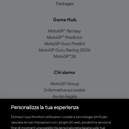
Packages
Game Hub
MotoGP™ Fantasy
MotoGP™ Predictor
MotoGP Guru Predict
MotoGP Guru Racing 25/26
MotoGP™26
Chi siamo
MotoGP Group
Informativa sui cookie
Avviso legale
Informativa sulla privacy
Personalizza la tua esperienza
Condizioni di acquisto
Dorna e i suoi fornitori utilizzano i cookie e tecnologie simili per
valutare le tue interazioni con i propri siti web, prodotti e servizi al
fine di mostrarti una pubblicità personalizzata basata sulle tue