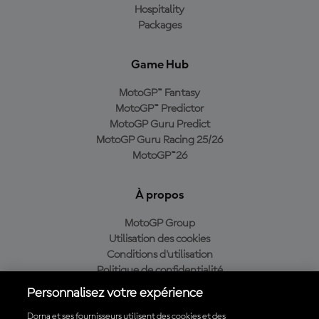
Hospitality
Packages
Game Hub
MotoGP™ Fantasy
MotoGP™ Predictor
MotoGP Guru Predict
MotoGP Guru Racing 25/26
MotoGP™26
À propos
MotoGP Group
Utilisation des cookies
Conditions d'utilisation
Politique de confidentialité
Politique d’achat
Personnalisez votre expérience
Dorna et ses fournisseurs utilisent des cookies et des