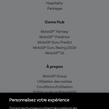
Hospitality
Packages
Game Hub
MotoGP™ Fantasy
MotoGP™ Predictor
MotoGP Guru Predict
MotoGP Guru Racing 25/26
MotoGP™26
À propos
MotoGP Group
Utilisation des cookies
Conditions d'utilisation
Politique de confidentialité
Politique d’achat
Personnalisez votre expérience
Dorna et ses fournisseurs utilisent des cookies et des