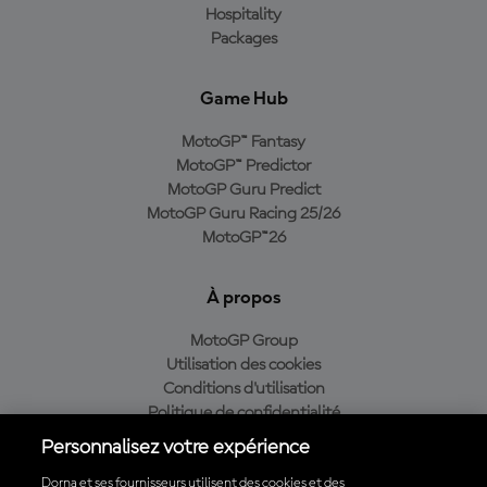
Hospitality
Packages
Game Hub
MotoGP™ Fantasy
MotoGP™ Predictor
MotoGP Guru Predict
MotoGP Guru Racing 25/26
MotoGP™26
À propos
MotoGP Group
Utilisation des cookies
Conditions d'utilisation
Politique de confidentialité
Politique d’achat
Personnalisez votre expérience
Dorna et ses fournisseurs utilisent des cookies et des