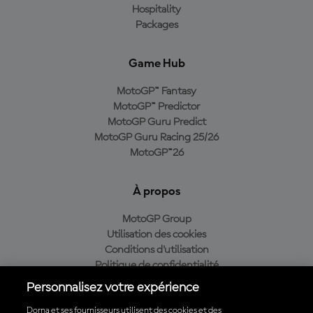
Hospitality
Packages
Game Hub
MotoGP™ Fantasy
MotoGP™ Predictor
MotoGP Guru Predict
MotoGP Guru Racing 25/26
MotoGP™26
À propos
MotoGP Group
Utilisation des cookies
Conditions d'utilisation
Politique de confidentialité
Politique d’achat
Personnalisez votre expérience
Dorna et ses fournisseurs utilisent des cookies et des