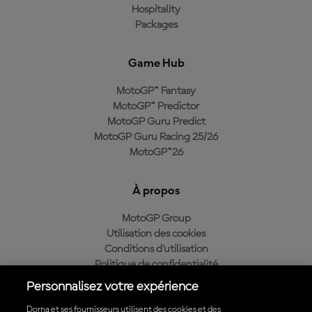
Hospitality
Packages
Game Hub
MotoGP™ Fantasy
MotoGP™ Predictor
MotoGP Guru Predict
MotoGP Guru Racing 25/26
MotoGP™26
À propos
MotoGP Group
Utilisation des cookies
Conditions d'utilisation
Politique de confidentialité
Politique d’achat
Personnalisez votre expérience
Dorna et ses fournisseurs utilisent des cookies et des