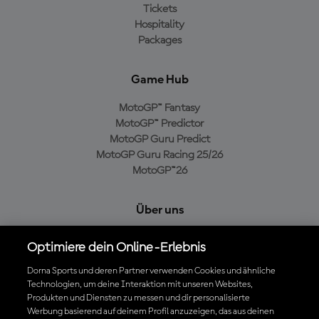
Tickets
Hospitality
Packages
Game Hub
MotoGP™ Fantasy
MotoGP™ Predictor
MotoGP Guru Predict
MotoGP Guru Racing 25/26
MotoGP™26
Über uns
MotoGP Group
Optimiere dein Online-Erlebnis
Cookie-Richtlinien
Geschäftsbedingungen
Dorna Sports und deren Partner verwenden Cookies und ähnliche
Technologien, um deine Interaktion mit unseren Websites,
Datenschutzrichtlinien
Produkten und Diensten zu messen und dir personalisierte
Kaufrichtlinie
Werbung basierend auf deinem Profil anzuzeigen, das aus deinen