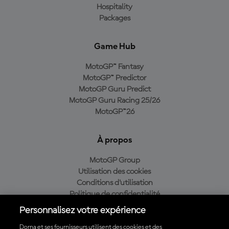
Hospitality
Packages
Game Hub
MotoGP™ Fantasy
MotoGP™ Predictor
MotoGP Guru Predict
MotoGP Guru Racing 25/26
MotoGP™26
À propos
MotoGP Group
Utilisation des cookies
Conditions d'utilisation
Politique de confidentialité
Politique d’achat
Personnalisez votre expérience
Dorna et ses fournisseurs utilisent des cookies et des