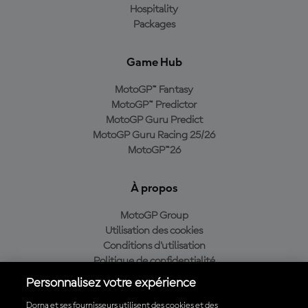
Hospitality
Packages
Game Hub
MotoGP™ Fantasy
MotoGP™ Predictor
MotoGP Guru Predict
MotoGP Guru Racing 25/26
MotoGP™26
À propos
MotoGP Group
Utilisation des cookies
Conditions d'utilisation
Politique de confidentialité
Politique d’achat
Personnalisez votre expérience
Dorna et ses fournisseurs utilisent des cookies et des