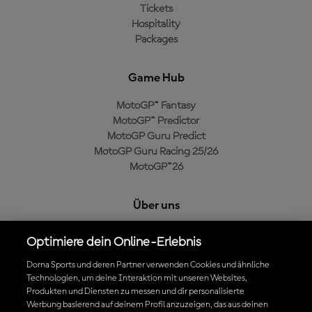
Tickets
Hospitality
Packages
Game Hub
MotoGP™ Fantasy
MotoGP™ Predictor
MotoGP Guru Predict
MotoGP Guru Racing 25/26
MotoGP™26
Über uns
MotoGP Group
Optimiere dein Online-Erlebnis
Cookie-Richtlinien
Geschäftsbedingungen
Dorna Sports und deren Partner verwenden Cookies und ähnliche
Technologien, um deine Interaktion mit unseren Websites,
Datenschutzrichtlinien
Produkten und Diensten zu messen und dir personalisierte
Kaufrichtlinie
Werbung basierend auf deinem Profil anzuzeigen, das aus deinen