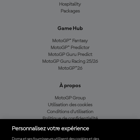
Hospitality
Packages
Game Hub
MotoGP™ Fantasy
MotoGP™ Predictor
MotoGP Guru Predict
MotoGP Guru Racing 25/26
MotoGP™26
À propos
MotoGP Group
Utilisation des cookies
Conditions d'utilisation
Politique de confidentialité
Politique d’achat
Personnalisez votre expérience
Dorna et ses fournisseurs utilisent des cookies et des