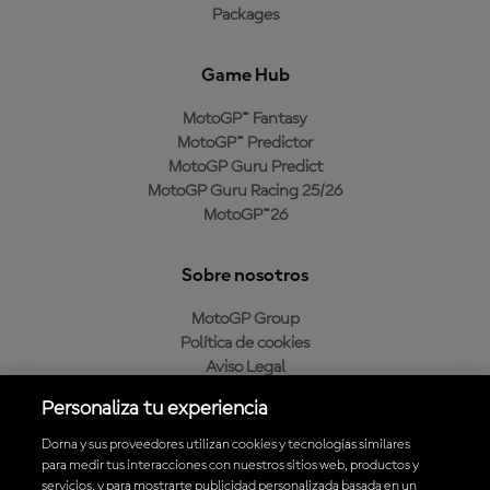
Packages
Game Hub
MotoGP™ Fantasy
MotoGP™ Predictor
MotoGP Guru Predict
MotoGP Guru Racing 25/26
MotoGP™26
Sobre nosotros
MotoGP Group
Política de cookies
Aviso Legal
Política de privacidad
Personaliza tu experiencia
Política de compra
Dorna y sus proveedores utilizan cookies y tecnologías similares
para medir tus interacciones con nuestros sitios web, productos y
servicios, y para mostrarte publicidad personalizada basada en un