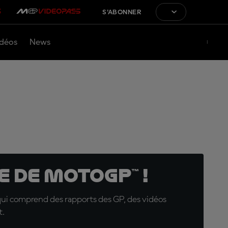
S'ABONNER
déos
News
 de MotoGP™ !
qui comprend des rapports des GP, des vidéos
t.