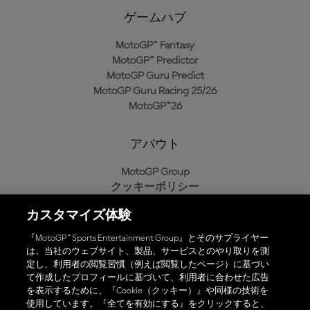
ゲームハブ
MotoGP™ Fantasy
MotoGP™ Predictor
MotoGP Guru Predict
MotoGP Guru Racing 25/26
MotoGP™26
アバウト
MotoGP Group
クッキーポリシー
利用規約
カスタマイズ体験
プライバシーポリシー
購入ポリシー
『MotoGP™ Sports Entertainment Group』とそのサプライヤー
は、当社のウェブサイト、製品、サービスとのやり取りを測
定し、利用者の閲覧習慣（例えば閲覧したページ）に基づい
て作成したプロフィールに基づいて、利用者に合わせた広告
オフィシャルアプリ
を表示するために、『Cookie（クッキー）』や同様の技術を
使用しています。『全てを有効にする』をクリックすると、