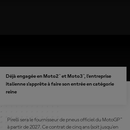
Déjà engagée en Moto2™ et Moto3™, l'entreprise
italienne s'apprête à faire son entrée en catégorie
reine
Pirelli sera le fournisseur de pneus officiel du MotoGP™
à partir de 2027. Ce contrat de cinq ans (soit jusqu'en