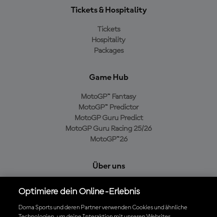
Tickets & Hospitality
Tickets
Hospitality
Packages
Game Hub
MotoGP™ Fantasy
MotoGP™ Predictor
MotoGP Guru Predict
MotoGP Guru Racing 25/26
MotoGP™26
Über uns
MotoGP Group
Optimiere dein Online-Erlebnis
Cookie-Richtlinien
Geschäftsbedingungen
Dorna Sports und deren Partner verwenden Cookies und ähnliche
Technologien, um deine Interaktion mit unseren Websites,