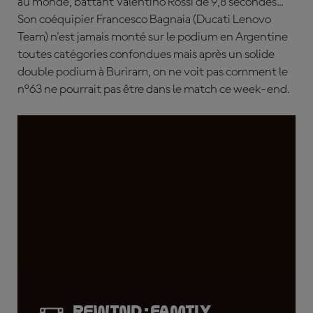
au monde, battant Valentino Rossi de 9,8 secondes...
Son coéquipier Francesco Bagnaia (Ducati Lenovo
Team) n'est jamais monté sur le podium en Argentine
toutes catégories confondues mais après un solide
double podium à Buriram, on ne voit pas comment le
n°63 ne pourrait pas être dans le match ce week-end.
Rewind : Family