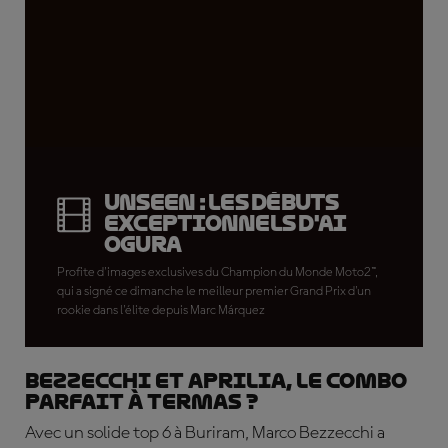
UNSEEN : les débuts
exceptionnels d'Ai
Ogura
Profite d'images exclusives du Champion du Monde Moto2™,
qui a signé ce dimanche le meilleur premier Grand Prix d'un
rookie dans l'élite depuis Marc Márquez
Bezzecchi et Aprilia, le combo
parfait à Termas ?
Avec un solide top 6 à Buriram, Marco Bezzecchi a