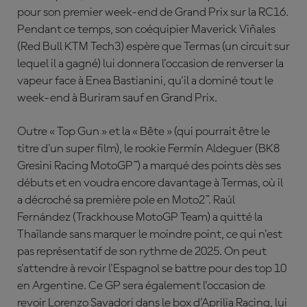
pour son premier week-end de Grand Prix sur la RC16.
Pendant ce temps, son coéquipier Maverick Viñales
(Red Bull KTM Tech3) espère que Termas (un circuit sur
lequel il a gagné) lui donnera l'occasion de renverser la
vapeur face à Enea Bastianini, qu'il a dominé tout le
week-end à Buriram sauf en Grand Prix.
Outre « Top Gun » et la « Bête » (qui pourrait être le
titre d'un super film), le rookie Fermín Aldeguer (BK8
Gresini Racing MotoGP™) a marqué des points dès ses
débuts et en voudra encore davantage à Termas, où il
a décroché sa première pole en Moto2™. Raúl
Fernández (Trackhouse MotoGP Team) a quitté la
Thaïlande sans marquer le moindre point, ce qui n'est
pas représentatif de son rythme de 2025. On peut
s'attendre à revoir l'Espagnol se battre pour des top 10
en Argentine. Ce GP sera également l'occasion de
revoir Lorenzo Savadori dans le box d'Aprilia Racing, lui