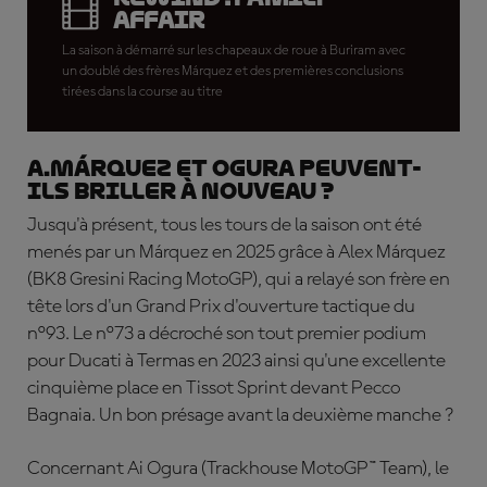
Affair
La saison à démarré sur les chapeaux de roue à Buriram avec
un doublé des frères Márquez et des premières conclusions
tirées dans la course au titre
A.Márquez et Ogura peuvent-
ils briller à nouveau ?
Jusqu'à présent, tous les tours de la saison ont été
menés par un Márquez en 2025 grâce à Alex Márquez
(BK8 Gresini Racing MotoGP), qui a relayé son frère en
tête lors d'un Grand Prix d'ouverture tactique du
n°93. Le n°73 a décroché son tout premier podium
pour Ducati à Termas en 2023 ainsi qu'une excellente
cinquième place en Tissot Sprint devant Pecco
Bagnaia. Un bon présage avant la deuxième manche ?
Concernant Ai Ogura (Trackhouse MotoGP™ Team), le