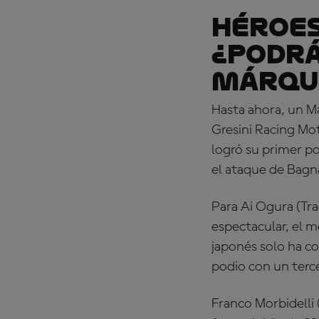
HÉROES
¿Podrá
Márque
Hasta ahora, un M
Gresini Racing Mot
logró su primer po
el ataque de Bagn
Para Ai Ogura (Tr
espectacular, el m
japonés solo ha co
podio con un terc
Franco Morbidelli