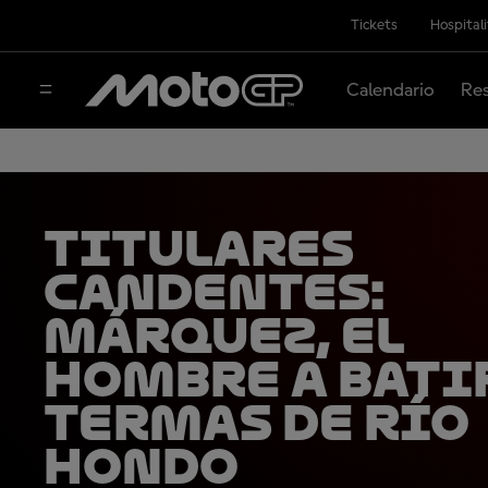
Tickets
Hospital
Calendario
Res
TITULARES
CANDENTES:
Márquez, el
hombre a bati
Termas de Río
Hondo