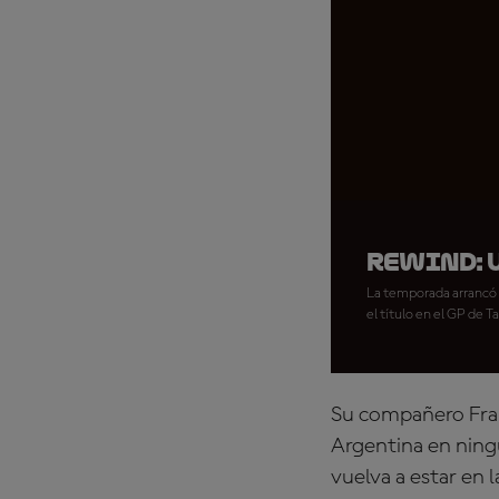
REWIND: 
La temporada arrancó 
el título en el GP de T
Su compañero Fran
Argentina en ning
vuelva a estar en 