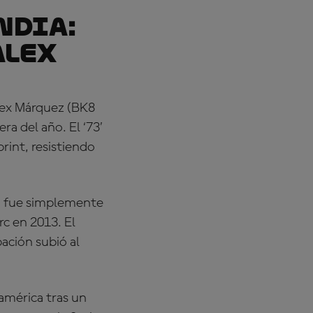
NDIA:
Alex
Alex Márquez (BK8
a del año. El ‘73’
rint, resistiendo
na fue simplemente
c en 2013. El
ación subió al
américa tras un