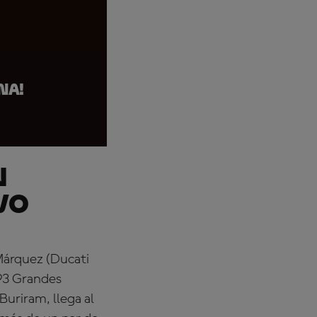
na!
n
vo
 Márquez (Ducati
 93 Grandes
uriram, llega al