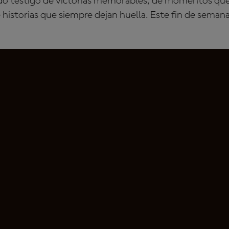
ido testigo de victorias memorables, de momentos q
 historias que siempre dejan huella. Este fin de semana