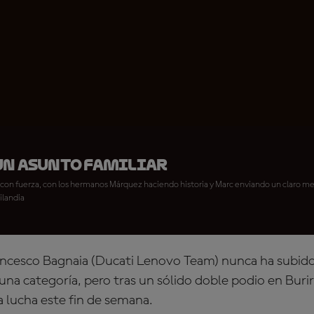
Un asunto familiar
con fuerza, con los hermanos Márquez haciendo historia y Marc enviando un claro men
ailandia
cesco Bagnaia (Ducati Lenovo Team) nunca ha subido
una categoría, pero tras un sólido doble podio en Buri
la lucha este fin de semana.