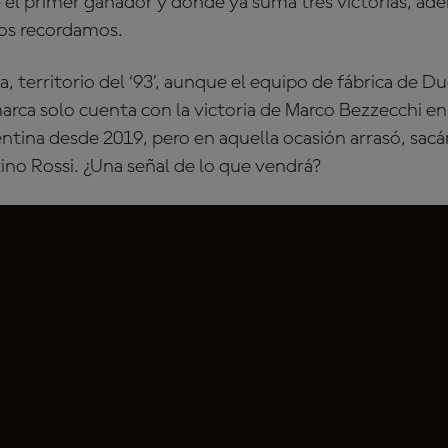
 el primer ganador y donde ya suma tres victorias, ad
os recordamos.
a, territorio del ‘93’, aunque el equipo de fábrica de D
marca solo cuenta con la victoria de Marco Bezzecchi e
ntina desde 2019, pero en aquella ocasión arrasó, sacá
ino Rossi. ¿Una señal de lo que vendrá?