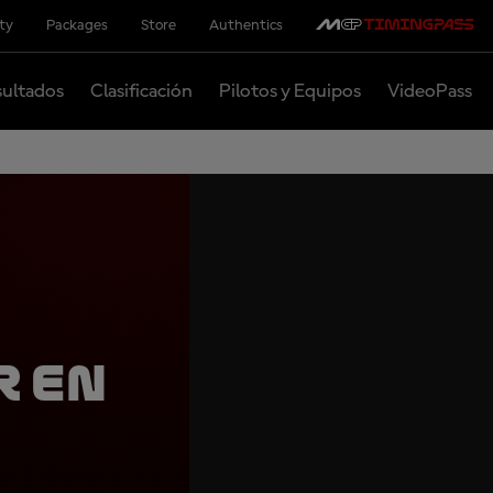
ity
Packages
Store
Authentics
ultados
Clasificación
Pilotos y Equipos
VideoPass
r en