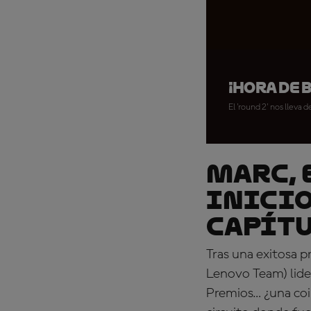
¡Hora de 
El 'round 2' nos lleva
MARC, 
inicio
capítul
Tras una exitosa p
Lenovo Team) lide
Premios… ¿una coi