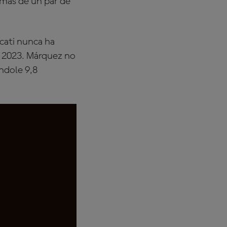
emás de un par de
ucati nunca ha
n 2023. Márquez no
ndole 9,8