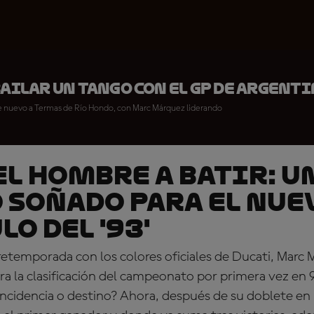
bailar un tango con el GP de Argenti
 de nuevo a Termas de Río Hondo, con Marc Márquez liderando
EL HOMBRE A BATIR: U
 soñado para el nue
o del '93'
retemporada con los colores oficiales de Ducati, Marc
ra la clasificación del campeonato por primera vez en
ncidencia o destino? Ahora, después de su doblete en B