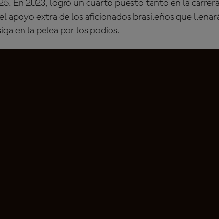
025. En 2023, logró un cuarto puesto tanto en la carrer
 apoyo extra de los aficionados brasileños que llenará
siga en la pelea por los podios.