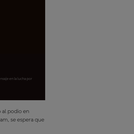
saje en la lucha por
 al podio en
ram, se espera que