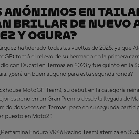
 ANÓNIMOS EN TAILA
n brillar de nuevo 
z y Ogura?
árquez ha liderado todas las vueltas de 2025, ya que 
oGP) tomó el relevo de su hermano en la primera carrer
dio con Ducati en Termas en 2023 y fue quinto en la Sp
aia. ¿Será un buen augurio para esta segunda ronda?
ackhouse MotoGP Team), su debut en la categoría rei
ejor estreno en un Gran Premio desde la llegada de Mar
rrido dos veces en Termas, pero en su segunda particip
er puesto en Moto2™.
 (Pertamina Enduro VR46 Racing Team) aterriza en Sud