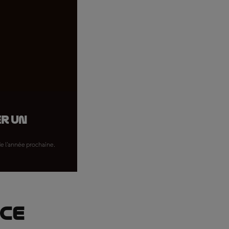
r un
de l'année prochaine.
nce