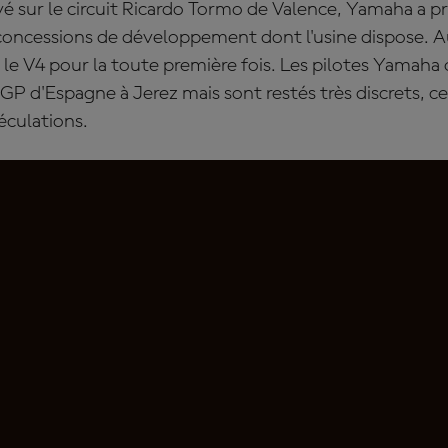
vé sur le circuit Ricardo Tormo de Valence, Yamaha a pris
 concessions de développement dont l'usine dispose.
c le V4 pour la toute première fois. Les pilotes Yamaha
 GP d'Espagne à Jerez mais sont restés très discrets, ce 
péculations.