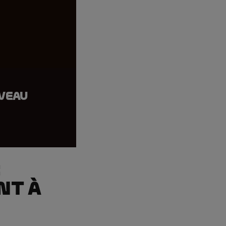
uveau
:
nt à