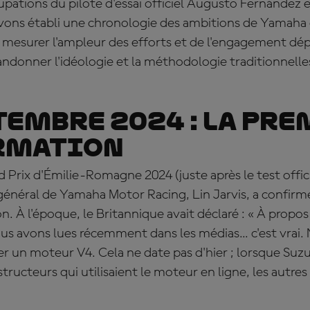
pations du pilote d'essai officiel Augusto Fernández 
vons établi une chronologie des ambitions de Yamaha
 mesurer l'ampleur des efforts et de l'engagement dépl
andonner l'idéologie et la méthodologie traditionnell
tembre 2024 : la pr
rmation
d Prix d'Émilie-Romagne 2024 (juste après le test offic
r général de Yamaha Motor Racing, Lin Jarvis, a confir
on. À l'époque, le Britannique avait déclaré : « À prop
s avons lues récemment dans les médias... c'est vrai
r un moteur V4. Cela ne date pas d'hier ; lorsque Suzuk
structeurs qui utilisaient le moteur en ligne, les autres