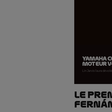
Yamaha c
moteur V
Lin Jarvis l'aura dévoi
Le pre
Fernán