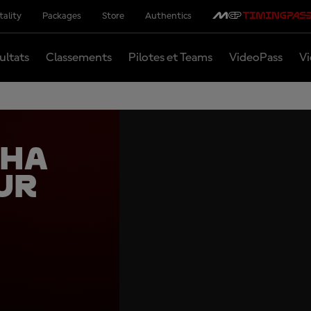
tality
Packages
Store
Authentics
ultats
Classements
Pilotes et Teams
VideoPass
Vi
aha
ur