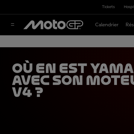
Tickets
Hospi
Calendrier
Rés
Où en est Yam
avec son mote
V4 ?