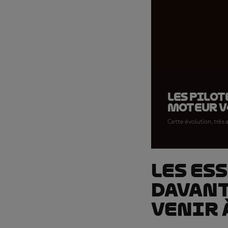
Les pilot
moteur V
Cette évolution, très 
Les es
davant
venir 