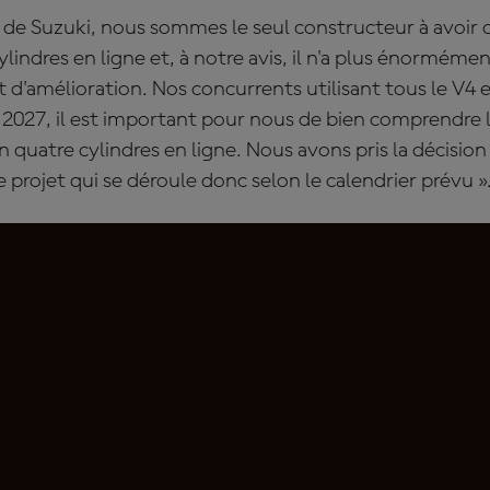
 de Suzuki, nous sommes le seul constructeur à avoir 
lindres en ligne et, à notre avis, il n'a plus énorméme
'amélioration. Nos concurrents utilisant tous le V4 e
 2027, il est important pour nous de bien comprendre l
 quatre cylindres en ligne. Nous avons pris la décision i
 projet qui se déroule donc selon le calendrier prévu »