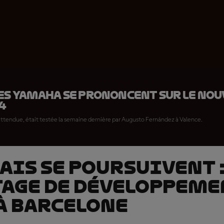
es Yamaha se prononcent sur le no
4
attendue, était testée la semaine dernière par Augusto Fernández à Valence.
sais se poursuivent 
age de développeme
à Barcelone