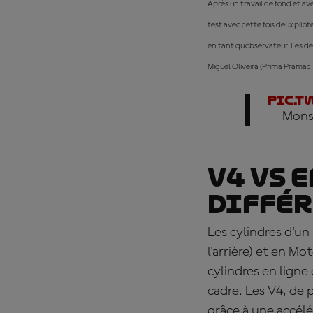
Après un travail de fond et a
test avec cette fois deux pil
en tant qu'observateur. Les d
Miguel Oliveira (Prima Pramac 
pic.t
— Mons
V4 vs 
diffé
Les cylindres d'un
l'arrière) et en M
cylindres en ligne
cadre. Les V4, de p
grâce à une accélé