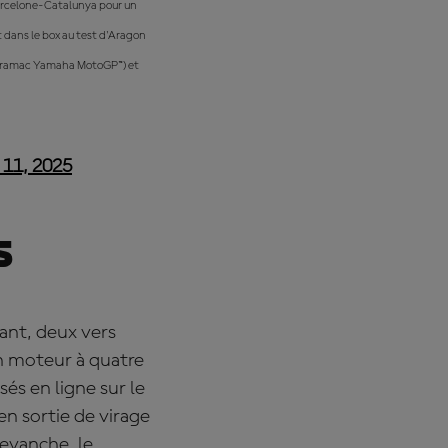
Barcelone-Catalunya pour un
 dans le box au test d'Aragon
ma Pramac Yamaha MotoGP™) et
 11, 2025
s
ant, deux vers
Un moteur à quatre
és en ligne sur le
 en sortie de virage
revanche, le