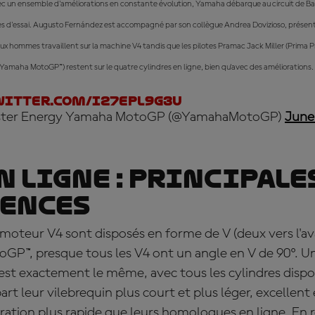
vec un ensemble d'améliorations en constante évolution, Yamaha débarque au circuit de 
otes d'essai. Augusto Fernández est accompagné par son collègue Andrea Dovizioso, présent
eux hommes travaillent sur la machine V4 tandis que les pilotes Pramac Jack Miller (Pri
Yamaha MotoGP™) restent sur le quatre cylindres en ligne, bien qu'avec des améliorations.
witter.com/I27epl9G3U
ter Energy Yamaha MotoGP (@YamahaMotoGP)
June
en ligne : principale
rences
 moteur V4 sont disposés en forme de V (deux vers l'av
otoGP™, presque tous les V4 ont un angle en V de 90º. 
 est exactement le même, avec tous les cylindres dispos
art leur vilebrequin plus court et plus léger, excellent
ration plus rapide que leurs homologues en ligne. En 