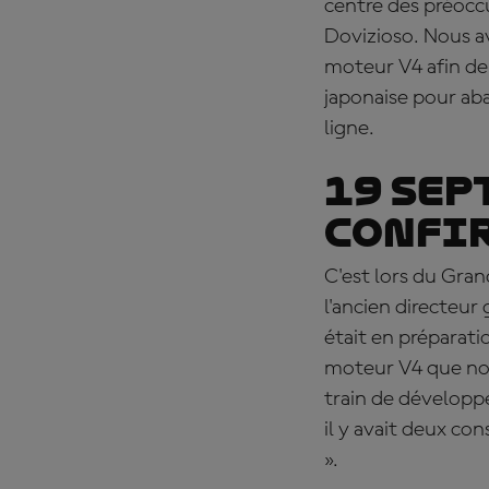
centre des préoccu
Dovizioso. Nous a
moteur V4 afin de
japonaise pour ab
ligne.
19 sep
confi
C'est lors du Gran
l'ancien directeu
était en préparati
moteur V4 que nou
train de développe
il y avait deux con
».