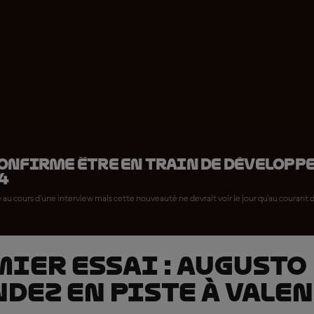
onfirme être en train de développe
4
lé au cours d'une interview mais cette nouveauté ne devrait voir le jour qu'au courant 
mier essai : Augusto
dez en piste à Vale