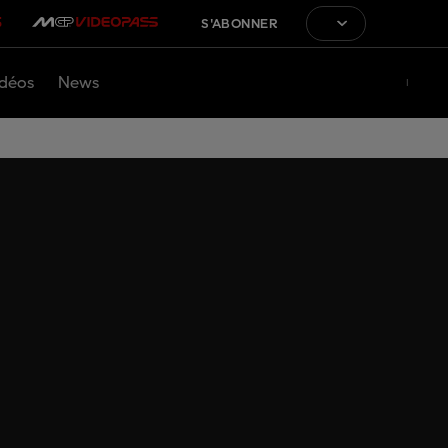
S'ABONNER
déos
News