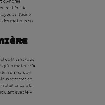
et d'Andrea
 en matière de
oyés par l'usine
es des moteurs en
emière
iel de Misano) que
mé qu'un moteur V4
os des rumeurs de
. Nous sommes en
i était encore là,
 roulant avec le V