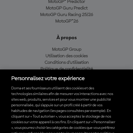
MotoGP™ Predictor
MotoGP Guru Predict
MotoGP Guru Racing 25/26
MotoGP™26
À propos
MotoGP Group
Utilisation des cookies
Conditions d'utilisation
Politique de confidentialité
Politique d’achat
Personnalisez votre expérience
Dorna et ses fournisseurs utilisent des cookies et des
technologies similaires afin de mesurer vos interactions avec nos
sites web, produits, services et pour vous montrer une publicité
Télécharger l'appli officielle du MotoGP™
personnalisée, qui s’appuie sur un profil créé à partir de vos
habitudes de navigation (les pages consultées par exemple). En
cliquant sur « Tout autoriser », vous acceptez le stockage de nos
cookies sur votre appareil à ces fins. En cliquant sur « Personnaliser
», vous pourrez choisir les catégories de cookies que vous préférez
© 2026 MotoGP Sports Entertainment Group. Tous droits réservés.