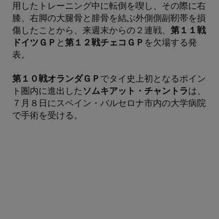
用したトレーニング中に転倒を喫し、その際に右
膝、右脚の大腿骨と腓骨を結ぶ外側側副靭帯を損
傷したことから、来週末からの２連戦、
第１１戦
ドイツＧＰ
と
第１２戦チェコＧＰ
を欠場する発
表。
第１０戦オランダＧＰ
でタイ史上初となるポイン
ト圏内に進出した
ソムキアット・チャントラ
は、
７月８日にスペイン・バルセロナ市内の大学病院
で手術を受ける。