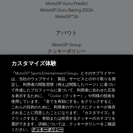
MotoGP Guru Predict
MotoGP Guru Racing 25/26
MotoGP™26
アバウト
MotoGP Group
クッキーポリシー
利用規約
カスタマイズ体験
プライバシーポリシー
購入ポリシー
『MotoGP™ Sports Entertainment Group』とそのサプライヤー
は、当社のウェブサイト、製品、サービスとのやり取りを測
定し、利用者の閲覧習慣（例えば閲覧したページ）に基づい
て作成したプロフィールに基づいて、利用者に合わせた広告
オフィシャルアプリ
を表示するために、『Cookie（クッキー）』や同様の技術を
使用しています。『全てを有効にする』をクリックすると、
これらの目的のために、利用者のデバイスにクッキーが保存
されることに同意したことになります。『カスタマイズ』を
クリックすると、有効または拒否するクッキーのカテゴリを
選択できます。詳細については、クッキーポリシーをご確認
© 2026 MotoGP Sports Entertainment Group. 全著作権所有。全ての
ください。
クッキーポリシー
商標はそれぞれの所有者に帰属。