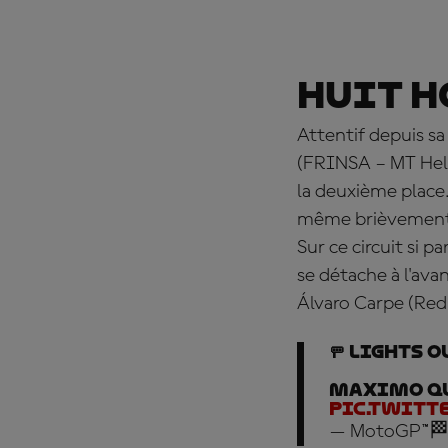
Huit h
Attentif depuis sa
(FRINSA – MT Helm
la deuxième place
même brièvement la
Sur ce circuit si p
se détache à l'av
Álvaro Carpe (Red
🚥 LIGHTS 
Maximo Qu
pic.twitt
— MotoGP™🏁