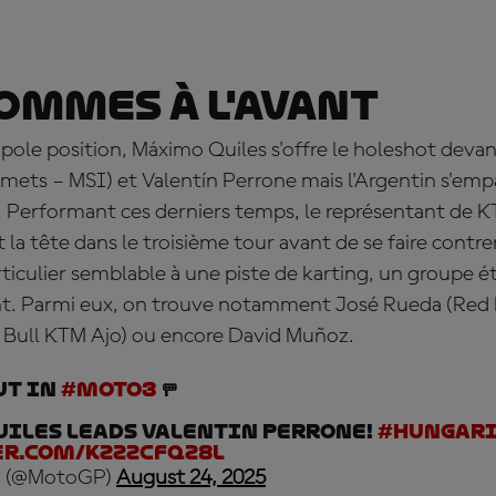
ommes à l'avant
 pole position, Máximo Quiles s'offre le holeshot deva
ets – MSI) et Valentín Perrone mais l'Argentin s'em
. Performant ces derniers temps, le représentant de 
 tête dans le troisième tour avant de se faire contre
articulier semblable à une piste de karting, un groupe ét
ant. Parmi eux, on trouve notamment José Rueda (Red 
 Bull KTM Ajo) ou encore David Mu
ñoz
.
OUT in
#Moto3
🚥
iles leads Valentin Perrone!
#Hungar
er.com/KZzZCfqZ8L
 (@MotoGP)
August 24, 2025