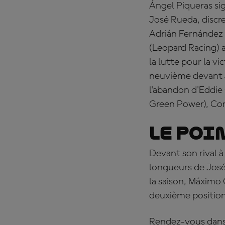
Á
ngel Piqueras si
José Rueda, discr
Adrián Fernández 
(Leopard Racing) a
la lutte pour la v
neuvième devant 
l'abandon d'Eddie
Green Power), Co
Le poi
Devant son rival à 
longueurs de Jos
la saison, Máximo 
deuxième position
Rendez-vous dans 