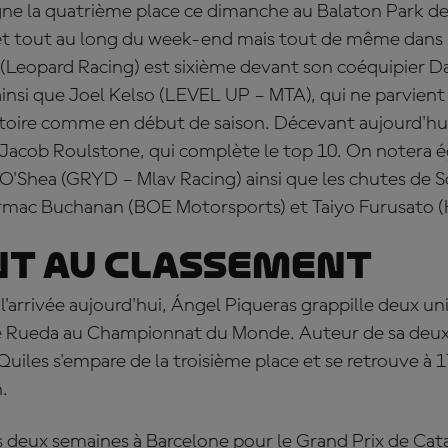
gne la quatrième place ce dimanche au Balaton Park de
et tout au long du week-end mais tout de même dans le 
(Leopard Racing) est sixième devant son coéquipier 
insi que Joel Kelso (LEVEL UP – MTA), qui ne parvient 
ictoire comme en début de saison. Décevant aujourd'hu
Jacob Roulstone, qui complète le top 10. On notera 
 O'Shea (GRYD – Mlav Racing) ainsi que les chutes de
rmac Buchanan (BOE Motorsports) et Taiyo Furusato (
nt au classement
l'arrivée aujourd'hui,
Á
ngel Piqueras grappille deux uni
é Rueda au Championnat du Monde. Auteur de sa deuxi
Quiles s'empare de la troisième place et se retrouve à 1
.
deux semaines à Barcelone pour le Grand Prix de Cat