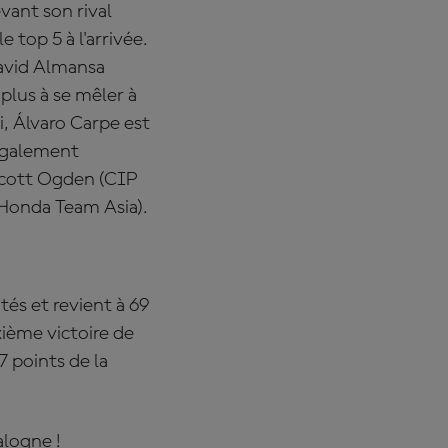
vant son rival
top 5 à l'arrivée.
David Almansa
plus à se mêler à
i, Álvaro Carpe est
également
 Scott Ogden (CIP
Honda Team Asia).
tés et revient à 69
ème victoire de
7 points de la
alogne !