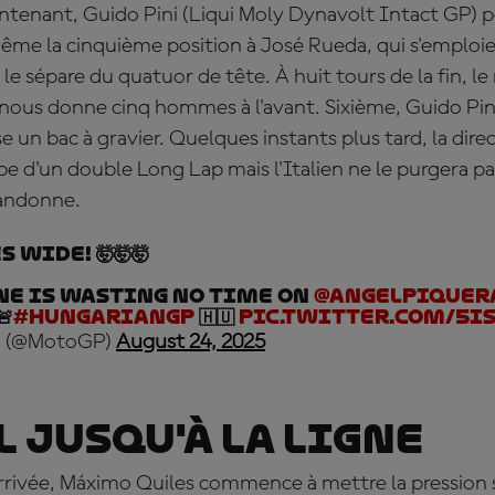
ntenant, Guido Pini (Liqui Moly Dynavolt Intact GP) pe
ême la cinquième position à José Rueda, qui s'emploi
e sépare du quatuor de tête. À huit tours de la fin, le 
ui nous donne cinq hommes à l'avant. Sixième, Guido Pi
se un bac à gravier. Quelques instants plus tard, la dir
ope d'un double Long Lap mais l'Italien ne le purgera pa
bandonne.
 wide! 🤯🤯🤯
ne is wasting no time on
@AngelPiquer
🚨
#HungarianGP
🇭🇺
pic.twitter.com/5i
 (@MotoGP)
August 24, 2025
l jusqu'à la ligne
'arrivée, Máximo Quiles commence à mettre la pression 