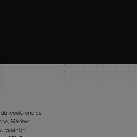
is du week-end ce
ense,
Máximo
t Valentín