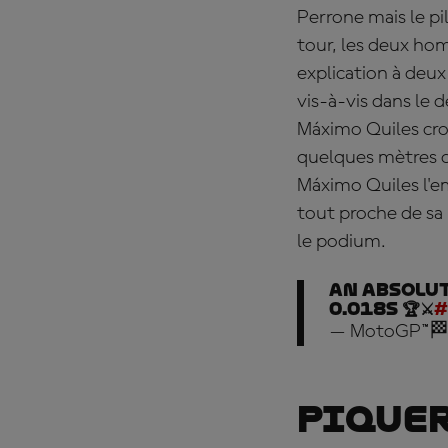
Perrone mais le pi
tour, les deux hom
explication à deux
vis-à-vis dans le 
Máximo Quiles croi
quelques mètres de
Máximo Quiles l'e
tout proche de sa 
le podium.
An absolu
0.018s 🏆⚔️
#
— MotoGP™🏁
Piquer