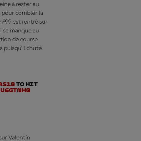
ine à rester au
e pour combler la
n°99 est rentré sur
ni se manque au
ection de course
s puisqu'il chute
as18
to hit
su6GtnH3
sur Valentín