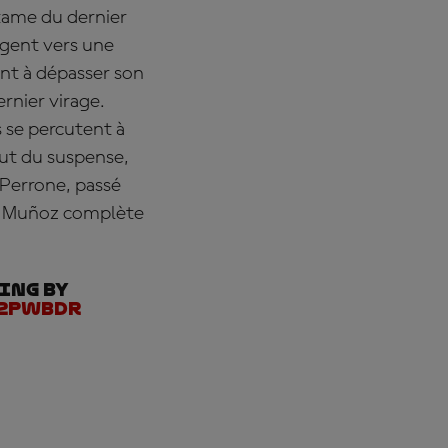
ntame du dernier
igent vers une
ent à dépasser son
ernier virage.
s se percutent à
out du suspense,
Perrone, passé
d Mu
ñoz complète
ing by
92PWBdR