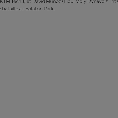
 KTM Tech3) et David Mu
ñoz
(Liqui Moly Dynavolt Int
e bataille au Balaton Park.