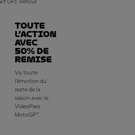
act GP). Retour
TOUTE
L’ACTION
AVEC
50% DE
REMISE
Vis toute
l'émotion du
reste de la
saison avec le
VideoPass
MotoGP™.
ABONNE-TOI