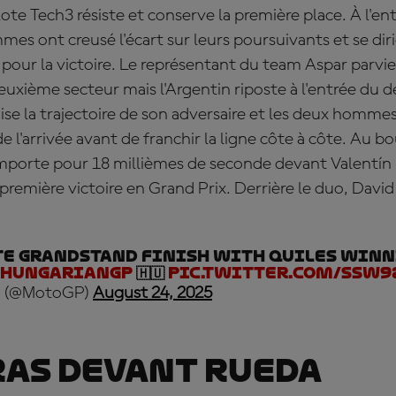
lote Tech3 résiste et conserve la première place. À l'e
mes ont creusé l'écart sur leurs poursuivants et se dir
 pour la victoire. Le représentant du team Aspar parvi
deuxième secteur mais l'Argentin riposte à l'entrée du d
se la trajectoire de son adversaire et les deux homme
 l'arrivée avant de franchir la ligne côte à côte. Au b
mporte pour 18 millièmes de seconde devant Valentín 
première victoire en Grand Prix. Derrière le duo, Davi
te grandstand finish with Quiles winn
HungarianGP
🇭🇺
pic.twitter.com/SSW
 (@MotoGP)
August 24, 2025
as devant Rueda