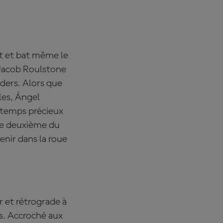
t et bat même le
 Jacob Roulstone
aders. Alors que
les, Ángel
n temps précieux
 Le deuxième du
enir dans la roue
 et rétrograde à
s. Accroché aux