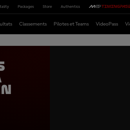
tality
Packages
Store
Authentics
ultats
Classements
Pilotes et Teams
VideoPass
Vi
s
a
en