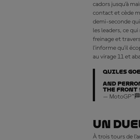
cadors jusqu'à mai
contact et cède m
demi-seconde qui l
les leaders, ce q
freinage et traver
l'informe qu'il éc
au virage 11 et a
Quiles goes
And Perro
the front 
— MotoGP™🏁
Un due
À trois tours de l