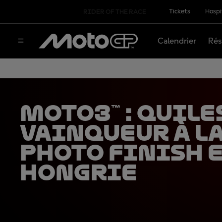
Tickets
Hospi
RIDER OF THE RACE
Calendrier
Rés
Moto3™ : Quile
vainqueur à l
photo finish 
Hongrie