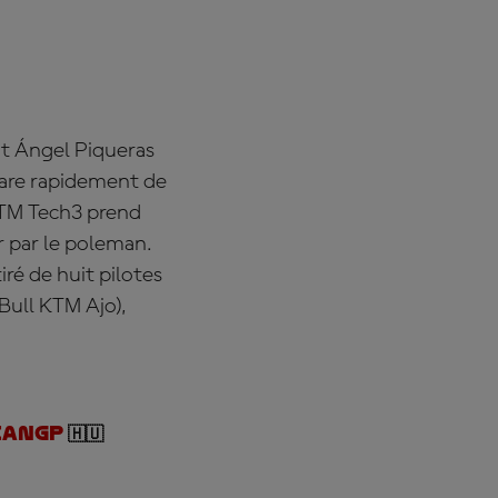
DÈS
MAINTENANT
!
nt Ángel Piqueras
pare rapidement de
KTM Tech3 prend
r par le poleman.
iré de huit pilotes
Bull KTM Ajo),
ianGP
🇭🇺