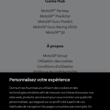
Game Hub
MotoGP™ Fantasy
MotoGP™ Predictor
MotoGP Guru Predict
MotoGP Guru Racing 25/26
MotoGP™26
À propos
MotoGP Group
Utilisation des cookies
Conditions d'utilisation
Politique de confidentialité
Politique d’achat
Personnalisez votre expérience
Dorna et ses fournisseurs utilisent des cookies et des
technologies similaires afin de mesurer vos interactions avec nos
sites web, produits, services et pour vous montrer une publicité
Télécharger l'appli officielle du MotoGP™
personnalisée, qui s’appuie sur un profil créé à partir de vos
habitudes de navigation (les pages consultées par exemple). En