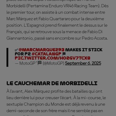
Morbidelli (Pertamina Enduro VR46 Racing Team). Dès
le premier tour, on assiste à un combat intense entre
Marc Márquez et Fabio Quartararo pour la deuxième
position. L'Espagnol prend finalement le dessus sur le
Français, qui se retrouve sous la menace de Fabio Di
Giannantonio, passé sans encombre sur Pedro Acosta.
✅
@marcmarquez93
makes it stick
for P2
#CatalanGP
🏁
pic.twitter.com/Ho2Gv7tCx8
— MotoGP™🏁 (@MotoGP)
September 6, 2025
Le cauchemar de Morbidelli
À l'avant, Alex Márquez profite des batailles qui ont
lieu derrière lui pour creuser l'écart. À la mi-course, le
sextuple Champion du Monde est déjà revenu à une
demi-seconde de son frère mais il ne semble pas en