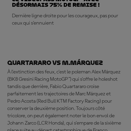
désormais 75% de remise !
Dernière ligne droite pour les courageux, pas pour
ceux qui s’ennuient
S'ABONNER DÈS MAINTENANT !
Quartararo vs M.Márquez
À l'extinction des feux, c'est le poleman Alex Márquez
(BK8 Gresini Racing MotoGP™) qui s'offre le holeshot
tandis que derrière, Fabio Quartararo croise
parfaitement les trajectoires de Marc Márquez et
Pedro Acosta (Red Bull KTM Factory Racing) pour
conserver la deuxième position. Toujours côté
tricolore, on peut également noter le bon envol de
Johann Zarco (LCR Honda), qui s'empare de la sixième
place suite au départ catastrophique de Franco