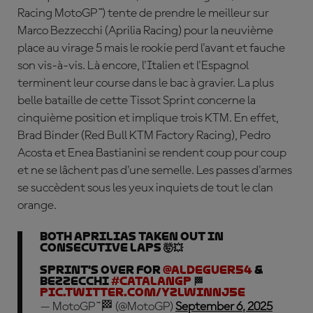
Racing MotoGP™) tente de prendre le meilleur sur
Marco Bezzecchi (Aprilia Racing) pour la neuvième
place au virage 5 mais le rookie perd l'avant et fauche
son vis-à-vis. Là encore, l'Italien et l'Espagnol
terminent leur course dans le bac à gravier. La plus
belle bataille de cette Tissot Sprint concerne la
cinquième position et implique trois KTM. En effet,
Brad Binder (Red Bull KTM Factory Racing), Pedro
Acosta et Enea Bastianini se rendent coup pour coup
et ne se lâchent pas d'une semelle. Les passes d'armes
se succèdent sous les yeux inquiets de tout le clan
orange.
Both Aprilias taken out in
consecutive laps 🤯💥
Sprint's over for
@Aldeguer54
&
Bezzecchi
#CatalanGP
🏁
pic.twitter.com/yzLwINNj5e
— MotoGP™🏁 (@MotoGP)
September 6, 2025