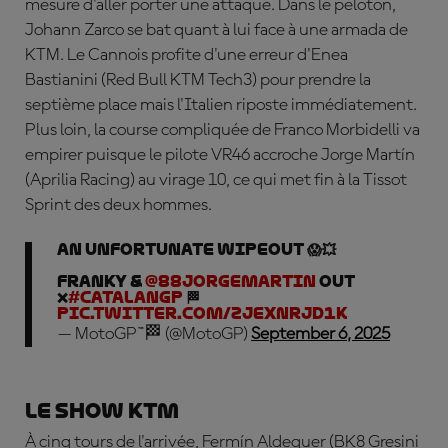
mesure d'aller porter une attaque. Dans le peloton,
Johann Zarco se bat quant à lui face à une armada de
KTM. Le Cannois profite d'une erreur d'Enea
Bastianini (Red Bull KTM Tech3) pour prendre la
septième place mais l'Italien riposte immédiatement.
Plus loin, la course compliquée de Franco Morbidelli va
empirer puisque le pilote VR46 accroche Jorge Martín
(Aprilia Racing) au virage 10, ce qui met fin à la Tissot
Sprint des deux hommes.
An unfortunate wipeout 😱💥
Franky &
@88jorgemartin
OUT
❌
#CatalanGP
🏁
pic.twitter.com/zJexNrJD1k
— MotoGP™🏁 (@MotoGP)
September 6, 2025
Le show KTM
À cinq tours de l'arrivée, Fermín Aldeguer (BK8 Gresini