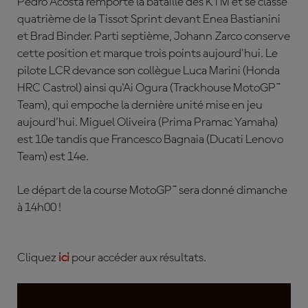
Pedro Acosta remporte la bataille des KTM et se classe
quatrième de la Tissot Sprint devant Enea Bastianini
et Brad Binder. Parti septième, Johann Zarco conserve
cette position et marque trois points aujourd'hui. Le
pilote LCR devance son collègue Luca Marini (Honda
HRC Castrol) ainsi qu'Ai Ogura (Trackhouse MotoGP™
Team), qui empoche la dernière unité mise en jeu
aujourd'hui. Miguel Oliveira (Prima Pramac Yamaha)
est 10e tandis que Francesco Bagnaia (Ducati Lenovo
Team) est 14e.
Le départ de la course MotoGP™ sera donné dimanche
à 14h00 !
Cliquez
ici
pour accéder aux résultats.