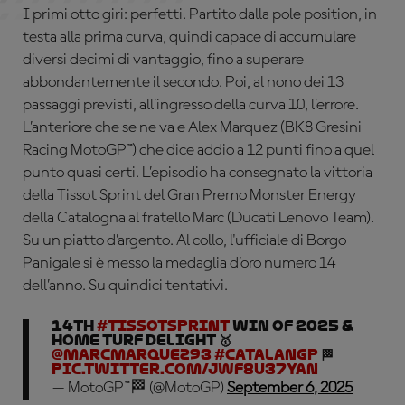
I primi otto giri: perfetti. Partito dalla pole position, in
testa alla prima curva, quindi capace di accumulare
diversi decimi di vantaggio, fino a superare
abbondantemente il secondo. Poi, al nono dei 13
passaggi previsti, all’ingresso della curva 10, l’errore.
L’anteriore che se ne va e Alex Marquez (BK8 Gresini
Racing MotoGP™) che dice addio a 12 punti fino a quel
punto quasi certi. L’episodio ha consegnato la vittoria
della Tissot Sprint del Gran Premo Monster Energy
della Catalogna al fratello Marc (Ducati Lenovo Team).
Su un piatto d’argento. Al collo, l'ufficiale di Borgo
Panigale si è messo la medaglia d’oro numero 14
dell’anno. Su quindici tentativi.
14th
#TissotSprint
win of 2025 &
home turf delight 🥇
@marcmarquez93
#CatalanGP
🏁
pic.twitter.com/jWf8u37yAn
— MotoGP™🏁 (@MotoGP)
September 6, 2025