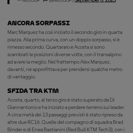
— MotoGP™🏁 (@MotoGP)
September 6, 2025
Ancora sorpassi
Marc Marquez ha così iniziato il secondo giro in quarta
piazza. Alla prima curva, con un doppio sorpasso, si è
rimesso secondo. Quartararo e Acosta si sono
scambiati le posizioni diverse volte, con il transalpino
ad avere la meglio. Nel frattempo Alex Marquez,
davanti, ne approfittava per prendersi qualche metro
di vantaggio.
Sfida tra KTM
Acosta, quarto, al terzo giro è stato superato da Di
Giannantonio e ha iniziato a perdere terreno sui leader.
A circa metà dei 13 passaggi previsti è stato ripreso da
altre due RC16. Quelle del compagno di squadra Brad
Binder e di Enea Bastianini (Red Bull KTM Tech3), con i