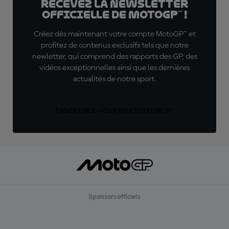
Recevez la Newsletter
officielle de MotoGP™ !
Créez dès maintenant votre compte MotoGP™ et
profitez de contenus exclusifs tels que notre
newletter, qui comprend des rapports des GP, des
vidéos exceptionnelles ainsi que les dernières
actualités de notre sport.
INSCRIVEZ-VOUS GRATUITEMENT
Sponsors officiels