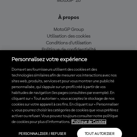
MotoGP™26
À propos
MotoGP Group
Utilisation des cookies
Conditions d'utilisation
Politique de confidentialité
Politique d’achat
Personnalisez votre expérience
Dorna et ses fournisseurs utilisent des cookies et des
technologies similaires afin de mesurer vos interactions avec nos
sites web, produits, services et pour vous montrer une publicité
Télécharger l'appli officielle du MotoGP™
personnalisée, qui s’appuie sur un profil créé à partir de vos
habitudes de navigation (les pages consultées par exemple). En
cliquant sur « Tout autoriser », vous acceptez le stockage de nos
cookies sur votre appareil à ces fins. En cliquant sur « Personnaliser
», vous pourrez choisir les catégories de cookies que vous préférez
© 2026 MotoGP Sports Entertainment Group. Tous droits réservés.
activer ou refuser. Vous pouvez toujours consulter notre politique
Toutes les marques déposées sont la propriété de leurs détenteurs
de cookies pour plus d'informations.
Politique de Cookies
respectifs.
PERSONNALISER / REFUSER
TOUT AUTORISER