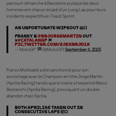
parcourir dimanche à Barcelone puisque les deux
hommes ont chacun écopé d'un Long Lap pour leurs
incidents respectifs en Tissot Sprint.
An unfortunate wipeout 😱💥
Franky &
@88jorgemartin
OUT
❌
#CatalanGP
🏁
pic.twitter.com/zJexNrJD1k
— MotoGP™🏁 (@MotoGP)
September 6, 2025
Franco Morbidelli a été sanctionné pour son
accrochage avec le Champion en titre Jorge Martín
(Aprilia Racing) tandis que le rookie a harponné Marco
Bezzecchi (Aprilia Racing), provoquant un double
abandon chez Aprilia.
Both Aprilias taken out in
consecutive laps 🤯💥