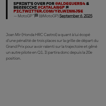
Sprint's over for
@Aldeguer54
&
Bezzecchi
#CatalanGP
🏁
pic.twitter.com/yzLwINNj5e
— MotoGP™🏁 (@MotoGP)
September 6, 2025
Joan Mir (Honda HRC Castrol) a quant à lui écopé
d'une pénalité de trois places sur la grille de départ du
Grand Prix pour avoir ralenti sur la trajectoire et gêné
un autre pilote en Q1. Il partira donc depuis la 20e
position.