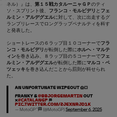
ネル）』は、
第１５戦カタルーニャＧＰ
のティ
ソ・スプリント後、
フランコ・モルビデリ
と
フェ
ルミン・アルデグエル
に対して、次に出走するグ
ランプリレースでロングラップペナルティを科す
と発表した。
ショートレースの６ラップ目１０コーナーで
フラ
ンコ・モルビデリ
が転倒した際に
ホルヘ・マルテ
ィン
を巻き込み、８ラップ目の５コーナーで
フェ
ルミン・アルデグエル
が転倒した際に
マルコ・ベ
ツェッキ
を巻き込んだことから罰則が科せられ
た。
An unfortunate wipeout 😱💥
Franky &
@88jorgemartin
OUT
❌
#CatalanGP
🏁
pic.twitter.com/zJexNrJD1k
— MotoGP™🏁 (@MotoGP)
September 6, 2025