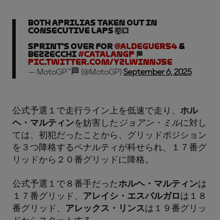
Both Aprilias taken out in
consecutive laps 🤯💥
Sprint's over for
@Aldeguer54
&
Bezzecchi
#CatalanGP
🏁
pic.twitter.com/yzLwINNj5e
— MotoGP™🏁 (@MotoGP)
September 6, 2025
公式予選１で走行ライン上を低速で走り、
ホル
ヘ・マルティン
を妨害した
ジョアン・ミル
に対し
ては、初犯だったことから、グリッドポジション
を３つ降格するペナルティが科せられ、１７番グ
リッドから２０番グリッドに降格。
公式予選１で８番手だった
ホルヘ・マルティン
は
１７番グリッド、
アレイシ・エスパルガロ
は１８
番グリッド、
アレックス・リンス
は１９番グリッ