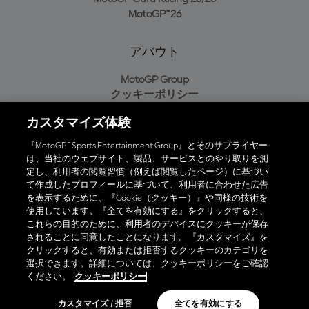
MotoGP™26
アバウト
MotoGP Group
クッキーポリシー
利用規約
カスタマイズ体験
プライバシーポリシー
購入ポリシー
『MotoGP™ Sports Entertainment Group』とそのサプライヤー
は、当社のウェブサイト、製品、サービスとのやり取りを測
定し、利用者の閲覧習慣（例えば閲覧したページ）に基づい
て作成したプロフィールに基づいて、利用者に合わせた広告
オフィシャルアプリ
を表示するために、『Cookie（クッキー）』や同様の技術を
使用しています。『全てを有効にする』をクリックすると、
これらの目的のために、利用者のデバイスにクッキーが保存
されることに同意したことになります。『カスタマイズ』を
クリックすると、有効または拒否するクッキーのカテゴリを
選択できます。詳細については、クッキーポリシーをご確認
© 2026 MotoGP Sports Entertainment Group. 全著作権所有。全ての
ください。
クッキーポリシー
商標はそれぞれの所有者に帰属。
カスタマイズ / 拒否
全てを有効にする