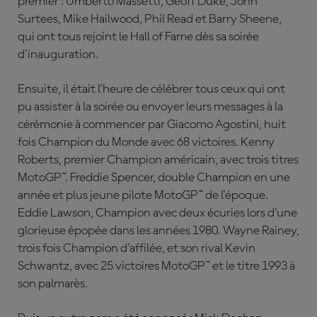
premier : Umberto Massetti, Geoff Duke, John
Surtees, Mike Hailwood, Phil Read et Barry Sheene,
qui ont tous rejoint le Hall of Fame dès sa soirée
d'inauguration.
Ensuite, il était l'heure de célébrer tous ceux qui ont
pu assister à la soirée ou envoyer leurs messages à la
cérémonie à commencer par Giacomo Agostini, huit
fois Champion du Monde avec 68 victoires. Kenny
Roberts, premier Champion américain, avec trois titres
MotoGP™. Freddie Spencer, double Champion en une
année et plus jeune pilote MotoGP™ de l'époque.
Eddie Lawson, Champion avec deux écuries lors d'une
glorieuse épopée dans les années 1980. Wayne Rainey,
trois fois Champion d'affilée, et son rival Kevin
Schwantz, avec 25 victoires MotoGP™ et le titre 1993 à
son palmarès.