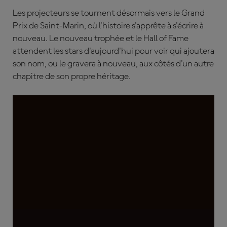
Les projecteurs se tournent désormais vers le Grand
Prix de Saint-Marin, où l'histoire s'apprête à s'écrire à
nouveau. Le nouveau trophée et le Hall of Fame
attendent les stars d'aujourd'hui pour voir qui ajoutera
son nom, ou le gravera à nouveau, aux côtés d'un autre
chapitre de son propre héritage.