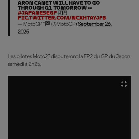
Aron Canet will have to go
through Q1 tomorrow 👀
#JapaneseGP
🇯🇵
pic.twitter.com/NcxHtaYJfB
— MotoGP™🏁 (@MotoGP)
September 26,
2025
Les pilotes Moto2™ disputeront la FP2 du GP du Japon
samedi à 2h25
.