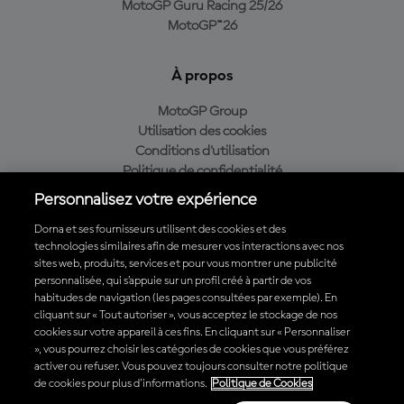
MotoGP Guru Racing 25/26
MotoGP™26
À propos
MotoGP Group
Utilisation des cookies
Conditions d'utilisation
Politique de confidentialité
Politique d’achat
Personnalisez votre expérience
Dorna et ses fournisseurs utilisent des cookies et des
technologies similaires afin de mesurer vos interactions avec nos
sites web, produits, services et pour vous montrer une publicité
Télécharger l'appli officielle du MotoGP™
personnalisée, qui s’appuie sur un profil créé à partir de vos
habitudes de navigation (les pages consultées par exemple). En
cliquant sur « Tout autoriser », vous acceptez le stockage de nos
cookies sur votre appareil à ces fins. En cliquant sur « Personnaliser
», vous pourrez choisir les catégories de cookies que vous préférez
© 2026 MotoGP Sports Entertainment Group. Tous droits réservés.
activer ou refuser. Vous pouvez toujours consulter notre politique
Toutes les marques déposées sont la propriété de leurs détenteurs
de cookies pour plus d'informations.
Politique de Cookies
respectifs.