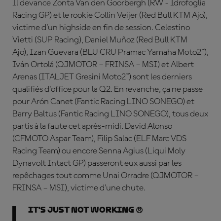
Il devance Zonta Van den Goorbergh (RW - Idrofoglia
Racing GP) et le rookie Collin Veijer (Red Bull KTM Ajo),
victime d'un highside en fin de session. Celestino
Vietti (SUP Racing),
Daniel Mu
ñoz
(Red Bull KTM
Ajo),
Izan Guevara
(BLU CRU Pramac Yamaha Moto2™),
Iván Ortolá (QJMOTOR – FRINSA – MSI) et Albert
Arenas (ITALJET Gresini Moto2™) sont les derniers
qualifiés d'office pour la Q2. En revanche, ça ne passe
pour Ar
ón
Canet (Fantic Racing LINO SONEGO) et
Barry Baltus (Fantic Racing LINO SONEGO), tous deux
partis à la faute cet après-midi. David Alonso
(CFMOTO Aspar Team), Filip Salac (ELF Marc VDS
Racing Team) ou encore Senna Agius (Liqui Moly
Dynavolt Intact GP) passeront eux aussi par les
repêchages tout comme
Unai Orradre
(QJMOTOR –
FRINSA – MSI), victime d'une chute.
It's just not working 😠