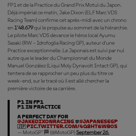
FP1 et de la Practice du Grand Prix Motul du Japon.
Déjà impérial ce matin,
Jake Dixon (ELF Marc VDS
Racing Team) confirme cet après-midi avec un chrono
en
1'48.679
qui le propulse au sommet de la hiérarchie.
Le pilote Marc VDS devance le héros local
Ayumu
Sasaki (RW – Idrofoglia Racing GP), auteur d'une
Practice exceptionnelle. Le Japonais est suivi par nul
autre que le leader du Championnat du Monde
Manuel Gonz
ález
(Liqui Moly Dynavolt Intact GP), qui
tentera de se rapprocher un peu plus du titre ce
week-end, sur le tracé où il est allé chercher la
première victoire de sa carrière.
P1 in FP1
P1 in Practice
A perfect day for
@jakedixonracing
💯
#JapaneseGP
🇯🇵
pic.twitter.com/4Q8HT6WBOS
— MotoGP™🏁 (@MotoGP)
September 26,